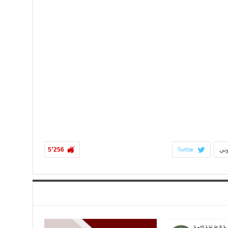
5٬256
وني
Twitter