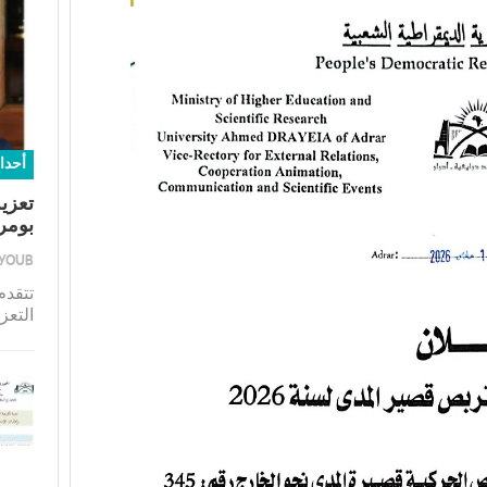
أحدا
تعزية
بومر
AYOUB
تتقدم
التعز